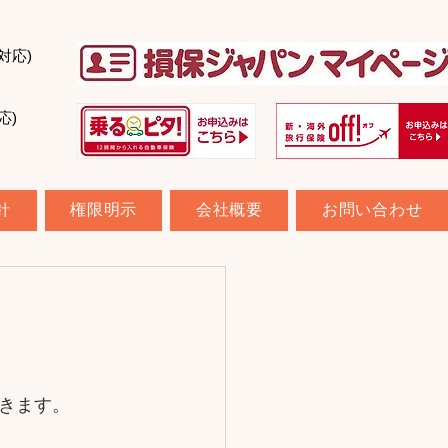
対応)
応)
針
権限明示
会社概要
お問い合わせ
きます。