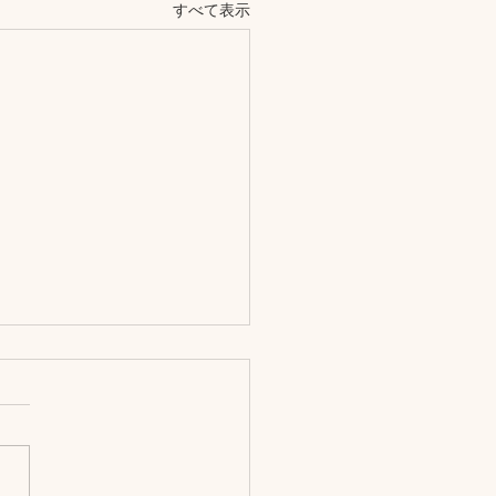
すべて表示
26GW休業のお知らせ
は格別のご高配を賜り、誠に
がとうございます。 誠に勝
がら、ゴールデンウィーク休
を下記のとおりとさせていた