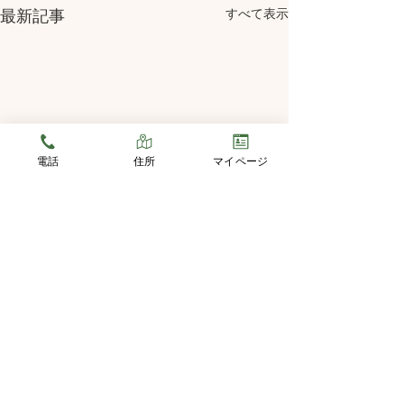
すべて表示
最新記事
電話
住所
マイページ
2026GW休業
平素は格別のご高
誠にありがとうご
コメント
誠に勝手ながら、
ウィーク休業日を