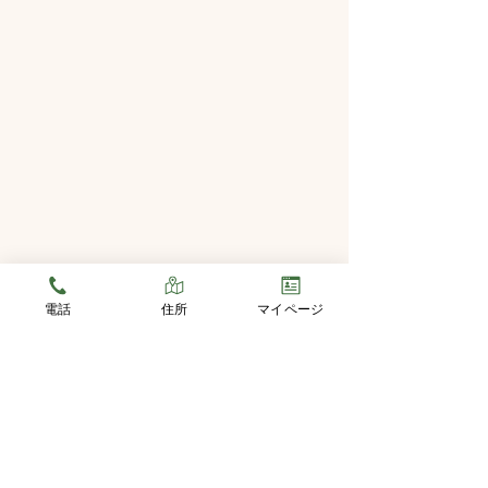
2026GW休業
電話
住所
マイページ
平素は格別のご高
誠にありがとうご
コメント
誠に勝手ながら、
ウィーク休業日を
りとさせていただき
コメントを追加…
車の買い替え前にご相談
ールデンウィーク