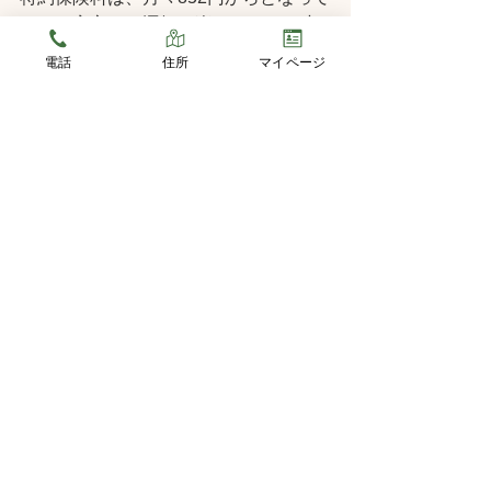
おり、安心して運転を楽しむための小
さな投資です。これらのサービスを利
電話
住所
マイページ
用して、より安全なドライビングライ
フを実現しましょう。さらに、詳細や
お申し込みは以下のリンクからアクセ
スしてください：
損保ジャパン「つながるドラレコ
Driving!」サービス詳細
この機会にぜひご検討ください。
すべて表示
最新記事